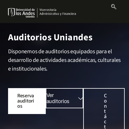
Auditorios Uniandes
Disponemos de auditorios equipados para el
desarrollo de actividades académicas, culturales
e institucionales.
Reserva
Ver
C
auditori
o
auditorios
os
n
t
á
c
t