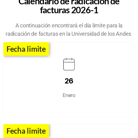
Calendario de radicación de
de pagos
facturas 2026-1
A continuación encontrará el día limite para la
radicación de facturas en la Universidad de los Andes
Fecha limite
26
Enero
Fecha limite