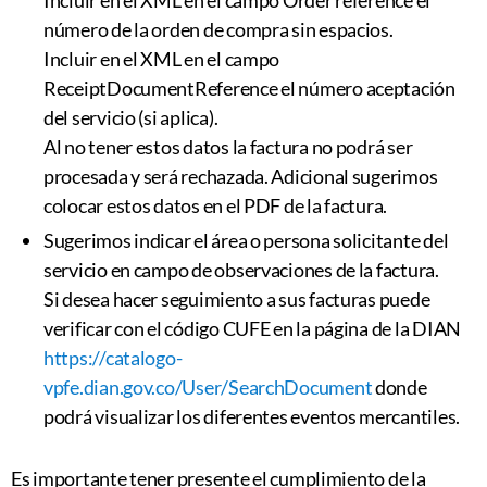
Incluir en el XML en el campo Order reference el
número de la orden de compra sin espacios.
Incluir en el XML en el campo
ReceiptDocumentReference el número aceptación
del servicio (si aplica).
Al no tener estos datos la factura no podrá ser
procesada y será rechazada. Adicional sugerimos
colocar estos datos en el PDF de la factura.
Sugerimos indicar el área o persona solicitante del
servicio en campo de observaciones de la factura.
Si desea hacer seguimiento a sus facturas puede
verificar con el código CUFE en la página de la DIAN
https://catalogo-
vpfe.dian.gov.co/User/SearchDocument
donde
podrá visualizar los diferentes eventos mercantiles.
Es importante tener presente el cumplimiento de la