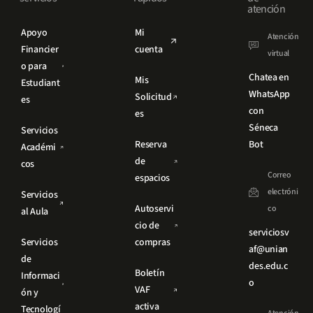
atención
Apoyo
Mi
Atención
Financier
cuenta
virtual
o para
Chatea en
Mis
Estudiant
WhatsApp
Solicitud
es
con
es
Séneca
Servicios
Reserva
Bot
Académi
de
cos
Correo
espacios
electróni
Servicios
Autoservi
co
al Aula​
cio de
serviciosv
Servicios
compras
af@unian
de
des.edu.c
Boletín
Informaci
o
VAF
ón y
activa
Tecnologí