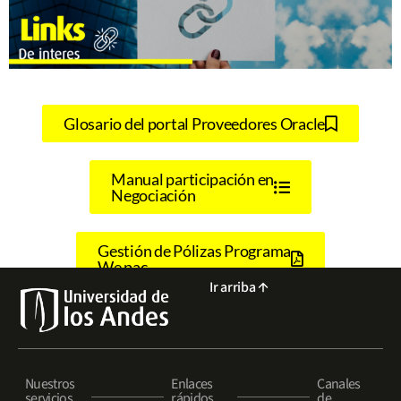
Glosario del portal Proveedores Oracle
Manual participación en
Negociación
Gestión de Pólizas Programa
We pac
Ir arriba
Nuestros
Enlaces
Canales
servicios
rápidos
de